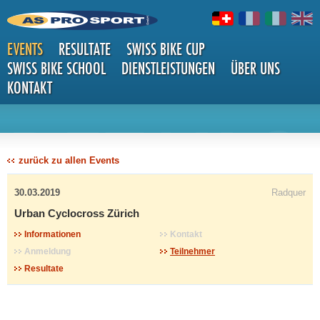
EVENTS
RESULTATE
SWISS BIKE CUP
SWISS BIKE SCHOOL
DIENSTLEISTUNGEN
ÜBER UNS
KONTAKT
DETAILS
zurück zu allen Events
30.03.2019
Radquer
Urban Cyclocross Zürich
Informationen
Kontakt
Anmeldung
Teilnehmer
Resultate