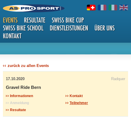
EVENTS
RESULTATE
SWISS BIKE CUP
SWISS BIKE SCHOOL
DIENSTLEISTUNGEN
ÜBER UNS
KONTAKT
DETAILS
zurück zu allen Events
17.10.2020
Radquer
Gravel Ride Bern
Informationen
Kontakt
Anmeldung
Teilnehmer
Resultate