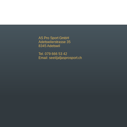
AS Pro Sport GmbH
Adetswilerstrasse 35
8345 Adetswil
Tel. 079 666 53 42
Email:
seeli[at]asprosport.ch