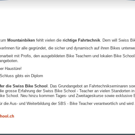
 zum
Mountainbiken
fehlt vielen die
richtige Fahrtechnik
. Dem will Swiss Bi
rInnen für alle gegründet, die sicher und dynamisch auf ihren Bikes unterwe
rbeit mit Profis, den ausgebildeten Bike Teachern und lokalen Bike School Pa
 angeboten.
ner Haustüre!
Schluss gibts ein Diplom
fer die Swiss Bike School
. Das Grundangebot an Fahrtechnikseminaren sow
 die grosse Erfahrung der Swiss Bike School - Teacher an vielen Standorten 
s Bike School. Neu hinzu kommen Tages- und Zweitageskurse sowie exklusive
ür die Aus- und Weiterbildung der SBS - Bike Teacher verantwortlich und wir
hool.ch